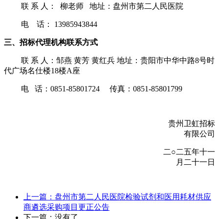
联
系
人：
柳老师
地址：盘州市第二人民医院
电
话：
13985943844
三
、招标代理机构联系方式
联
系
人：
邹燕
黄芳
黄红兵
地址：贵阳市中华中路
8号时
代广场名仕楼18楼A座
电
话：
0851-85801724 传真：0851-85801799
贵州卫虹招标
有限公司
二
○二
五年十一
月二十一日
上一篇：盘州市第二人民医院检验试剂和医用耗材供应
商遴选采购项目更正公告
下一篇：没有了