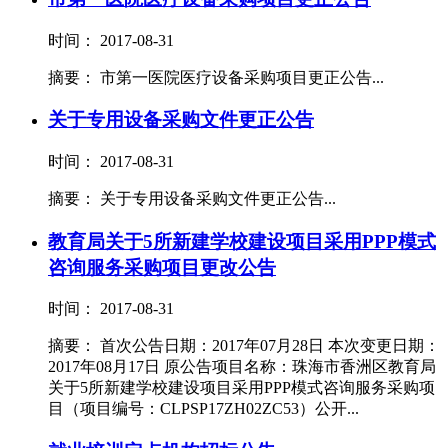
时间： 2017-08-31
摘要： 市第一医院医疗设备采购项目更正公告...
关于专用设备采购文件更正公告
时间： 2017-08-31
摘要： 关于专用设备采购文件更正公告...
教育局关于5所新建学校建设项目采用PPP模式
咨询服务采购项目更改公告
时间： 2017-08-31
摘要： 首次公告日期：2017年07月28日 本次变更日期：
2017年08月17日 原公告项目名称：珠海市香洲区教育局
关于5所新建学校建设项目采用PPP模式咨询服务采购项
目（项目编号：CLPSP17ZH02ZC53）公开...