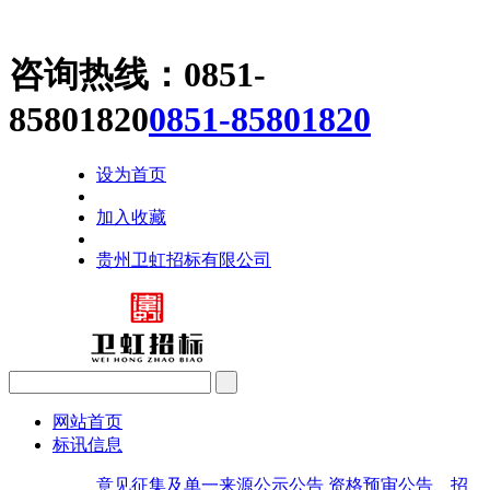
咨询热线：
0851-
85801820
0851-85801820
设为首页
加入收藏
贵州卫虹招标有限公司
网站首页
标讯信息
意见征集及单一来源公示公告
资格预审公告、招