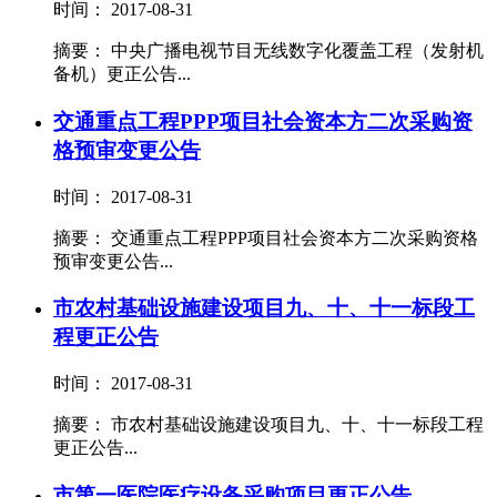
时间： 2017-08-31
摘要： 中央广播电视节目无线数字化覆盖工程（发射机
备机）更正公告...
交通重点工程PPP项目社会资本方二次采购资
格预审变更公告
时间： 2017-08-31
摘要： 交通重点工程PPP项目社会资本方二次采购资格
预审变更公告...
市农村基础设施建设项目九、十、十一标段工
程更正公告
时间： 2017-08-31
摘要： 市农村基础设施建设项目九、十、十一标段工程
更正公告...
市第一医院医疗设备采购项目更正公告