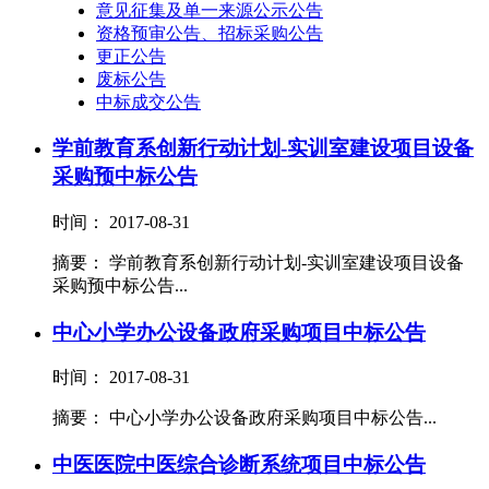
意见征集及单一来源公示公告
资格预审公告、招标采购公告
更正公告
废标公告
中标成交公告
学前教育系创新行动计划-实训室建设项目设备
采购预中标公告
时间： 2017-08-31
摘要： 学前教育系创新行动计划-实训室建设项目设备
采购预中标公告...
中心小学办公设备政府采购项目中标公告
时间： 2017-08-31
摘要： 中心小学办公设备政府采购项目中标公告...
中医医院中医综合诊断系统项目中标公告