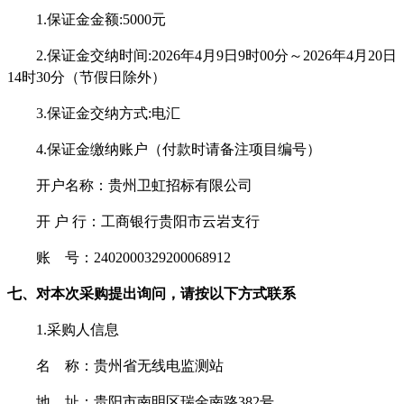
1
.
保证金金额
:
5000
元
2
.
保证金交纳时间
:202
6
年
4
月
9
日
9时00分～202
6
年
4
月
20
日
1
4
时
3
0分（节假日除
外）
3
.
保证金交纳方式
:电汇
4
.
保证金
缴纳账户（付款时请备注项目编号）
开户名称：贵州卫虹招标有限公司
开
户
行：工商银行贵阳市云岩支行
账
号：
2402000329200068912
七
、
对本次采购提出询问，请按以下方式联系
1.采购人信息
名
称：贵州省无线电监测站
地
址：贵阳市南明区瑞金南路
382号