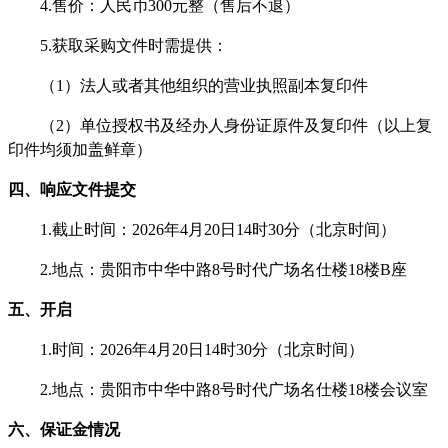
4.售价：人民币
3
00元整（售后不退）
5
.获取采购文件时需提供：
（
1）法人或者其他组织的营业执照副本复印件
（
2）
单位授权书及经办人身份证原件及复印件（以上复
印件均须加盖鲜章）
四、响应文件提交
1.截止时间：202
6
年
4
月
20
日
1
4
时
3
0分
（北京时间）
2.地点：贵阳市中华中路8号时代广场名仕楼
18
楼B座
五、开启
1.时间：202
6
年
4
月
20
日
14
时
3
0分（北京时间）
2.地点：贵阳市中华中路8号时代广场名仕楼
18
楼会议室
六、保证金情况